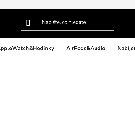
ppleWatch&Hodinky
AirPods&Audio
Nabíj