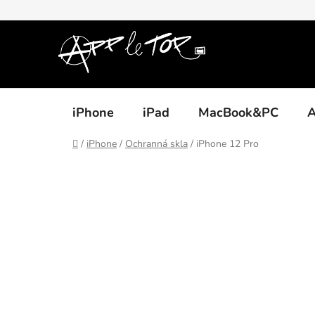
Přejít
na
obsah
iPhone
iPad
MacBook&PC
A
Domů
/
iPhone
/
Ochranná skla
/
iPhone 12 Pro