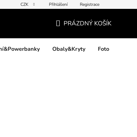
CZK
Přihlášení
Registrace
PRÁZDNÝ KOŠÍK
NÁKUPNÍ
KOŠÍK
ení&Powerbanky
Obaly&Kryty
Foto
Akce