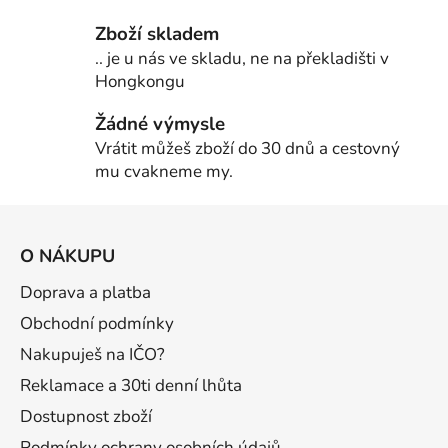
Zboží skladem
.. je u nás ve skladu, ne na překladišti v
Hongkongu
Žádné výmysle
Vrátit můžeš zboží do 30 dnů a cestovný
mu cvakneme my.
Z
á
O NÁKUPU
p
a
Doprava a platba
t
Obchodní podmínky
í
Nakupuješ na IČO?
Reklamace a 30ti denní lhůta
Dostupnost zboží
Podmínky ochrany osobních údajů