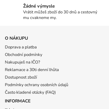
Žádné výmysle
Vrátit můžeš zboží do 30 dnů a cestovný
mu cvakneme my.
Z
á
O NÁKUPU
p
a
Doprava a platba
t
Obchodní podmínky
í
Nakupuješ na IČO?
Reklamace a 30ti denní lhůta
Dostupnost zboží
Podmínky ochrany osobních údajů
Často kladené otázky (FAQ)
INFORMACE