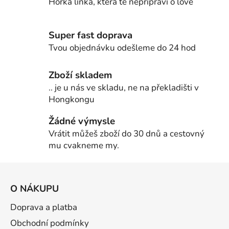
Horká linka, která tě nepřipraví o love
Super fast doprava
Tvou objednávku odešleme do 24 hod
Zboží skladem
.. je u nás ve skladu, ne na překladišti v
Hongkongu
Žádné výmysle
Vrátit můžeš zboží do 30 dnů a cestovný
mu cvakneme my.
Z
á
O NÁKUPU
p
a
Doprava a platba
t
Obchodní podmínky