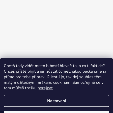
Sledovat na Instagramu
Chceš tady vidět místo blbostí hlavně to, o co ti fakt de?
Chceš příště přijít a jen zůstat čumět, jakou pecku sme si
přímo pro tebe připravili? Jestli jo, tak dej souhlas těm
malým užitečným mrškám, cookinám. Samozřejmě se v
Swissten.eu
Česnekový ráj
Humitics
tom můžeš trošku
porejpat
.
Nastavení
Vytvořil Shoptet
Copyright 2026
Appletop.cz - mobilní příslušenství
.