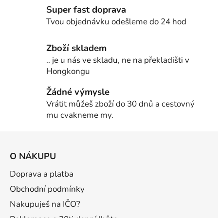
Super fast doprava
Tvou objednávku odešleme do 24 hod
Zboží skladem
.. je u nás ve skladu, ne na překladišti v
Hongkongu
Žádné výmysle
Vrátit můžeš zboží do 30 dnů a cestovný
mu cvakneme my.
Z
á
O NÁKUPU
p
a
Doprava a platba
t
Obchodní podmínky
í
Nakupuješ na IČO?