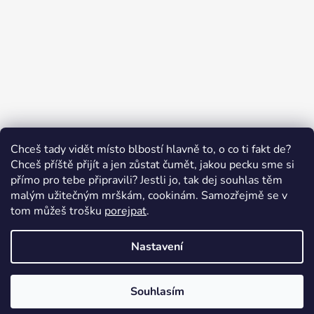
Sledovat na Instagramu
Chceš tady vidět místo blbostí hlavně to, o co ti fakt de?
Chceš příště přijít a jen zůstat čumět, jakou pecku sme si
přímo pro tebe připravili? Jestli jo, tak dej souhlas těm
malým užitečným mrškám, cookinám. Samozřejmě se v
Swissten.eu
Česnekový ráj
Humitics
tom můžeš trošku
porejpat
.
Nastavení
Vytvořil Shoptet
Copyright 2026
Appletop.cz - mobilní příslušenství
.
Souhlasím
Všechna práva vyhrazena.