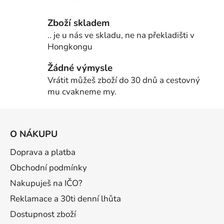
Zboží skladem
.. je u nás ve skladu, ne na překladišti v
Hongkongu
Žádné výmysle
Vrátit můžeš zboží do 30 dnů a cestovný
mu cvakneme my.
Z
á
O NÁKUPU
p
a
Doprava a platba
t
Obchodní podmínky
í
Nakupuješ na IČO?
Reklamace a 30ti denní lhůta
Dostupnost zboží