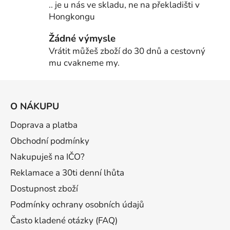
.. je u nás ve skladu, ne na překladišti v
Hongkongu
Žádné výmysle
Vrátit můžeš zboží do 30 dnů a cestovný
mu cvakneme my.
Z
á
O NÁKUPU
p
a
Doprava a platba
t
Obchodní podmínky
í
Nakupuješ na IČO?
Reklamace a 30ti denní lhůta
Dostupnost zboží
Podmínky ochrany osobních údajů
Často kladené otázky (FAQ)