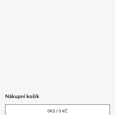
Nákupní košík
0
KS /
0 KČ