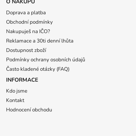
O NÁKUPU
p
a
Doprava a platba
t
Obchodní podmínky
í
Nakupuješ na IČO?
Reklamace a 30ti denní lhůta
Dostupnost zboží
Podmínky ochrany osobních údajů
Často kladené otázky (FAQ)
INFORMACE
Kdo jsme
Kontakt
Hodnocení obchodu