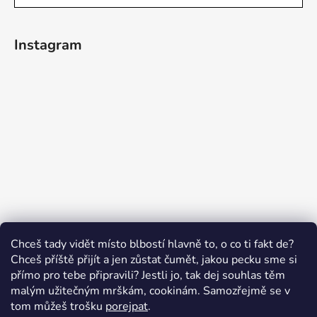
Instagram
Sledovat na Instagramu
Chceš tady vidět místo blbostí hlavně to, o co ti fakt de?
Chceš příště přijít a jen zůstat čumět, jakou pecku sme si
přímo pro tebe připravili? Jestli jo, tak dej souhlas těm
malým užitečným mrškám, cookinám. Samozřejmě se v
Swissten.eu
Česnekový ráj
Humitics
tom můžeš trošku
porejpat
.