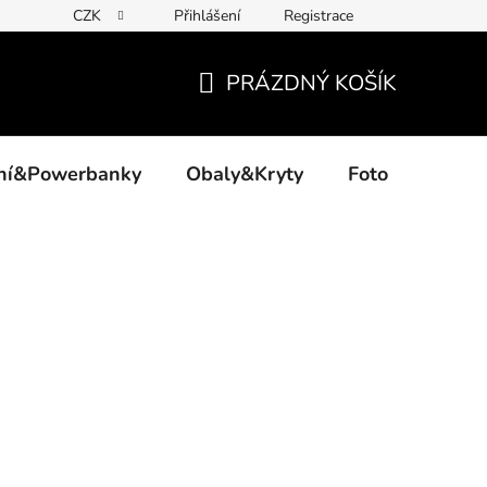
CZK
Přihlášení
Registrace
PRÁZDNÝ KOŠÍK
NÁKUPNÍ
KOŠÍK
ení&Powerbanky
Obaly&Kryty
Foto
Akce