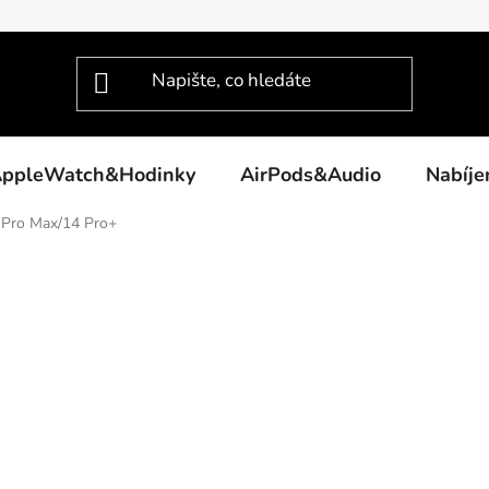
ppleWatch&Hodinky
AirPods&Audio
Nabíj
 Pro Max/14 Pro+