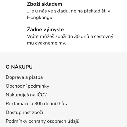
Zboží skladem
.. je u nás ve skladu, ne na překladišti v
Hongkongu
Žádné výmysle
Vrátit můžeš zboží do 30 dnů a cestovný
mu cvakneme my.
Z
á
O NÁKUPU
p
a
Doprava a platba
t
Obchodní podmínky
í
Nakupuješ na IČO?
Reklamace a 30ti denní lhůta
Dostupnost zboží
Podmínky ochrany osobních údajů