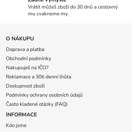
Vrátit můžeš zboží do 30 dnů a cestovný
mu cvakneme my.
Z
á
O NÁKUPU
p
a
Doprava a platba
t
Obchodní podmínky
í
Nakupuješ na IČO?
Reklamace a 30ti denní lhůta
Dostupnost zboží
Podmínky ochrany osobních údajů
Často kladené otázky (FAQ)
INFORMACE
Kdo jsme