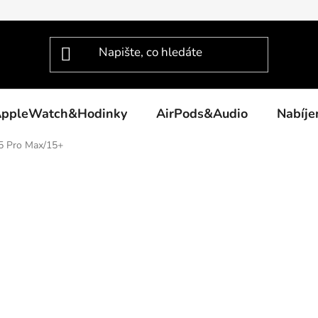
ppleWatch&Hodinky
AirPods&Audio
Nabíj
5 Pro Max/15+