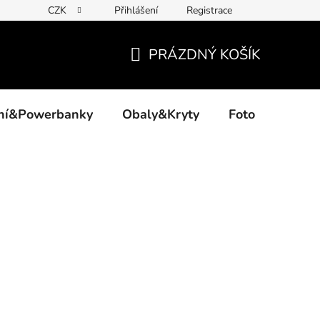
CZK
Přihlášení
Registrace
PRÁZDNÝ KOŠÍK
NÁKUPNÍ
KOŠÍK
ení&Powerbanky
Obaly&Kryty
Foto
Akce