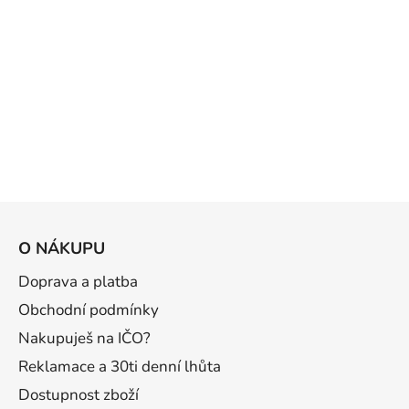
Z
á
O NÁKUPU
p
a
Doprava a platba
t
Obchodní podmínky
í
Nakupuješ na IČO?
Reklamace a 30ti denní lhůta
Dostupnost zboží