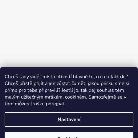
Sledovat na Instagramu
Chceš tady vidět místo blbostí hlavně to, o co ti fakt de?
Chceš příště přijít a jen zůstat čumět, jakou pecku sme si
přímo pro tebe připravili? Jestli jo, tak dej souhlas těm
malým užitečným mrškám, cookinám. Samozřejmě se v
Swissten.eu
Česnekový ráj
Humitics
tom můžeš trošku
porejpat
.
Nastavení
Vytvořil Shoptet
Copyright 2026
Appletop.cz - mobilní příslušenství
.