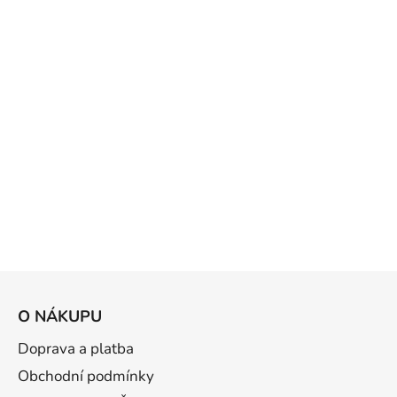
Z
á
O NÁKUPU
p
a
Doprava a platba
t
Obchodní podmínky