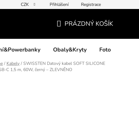
CZK
Přihlášení
Registrace
PRÁZDNÝ KOŠÍK
NÁKUPNÍ
KOŠÍK
ení&Powerbanky
Obaly&Kryty
Foto
Akce
ne
/
Kabely
/
SWISSTEN Datový kabel SOFT SILICONE
SB-C 1,5 m, 60W, černý – ZLEVNĚNO