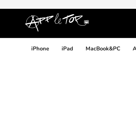
Přejít
na
obsah
iPhone
iPad
MacBook&PC
A