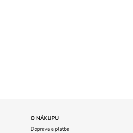
Z
á
O NÁKUPU
p
Doprava a platba
a