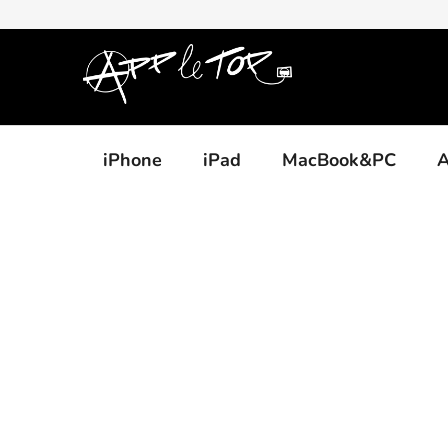
Přejít
na
obsah
iPhone
iPad
MacBook&PC
A