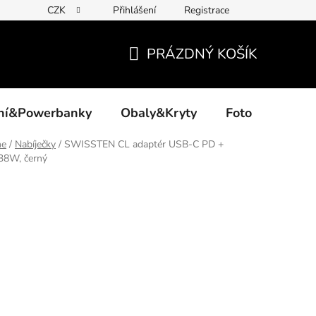
CZK
Přihlášení
Registrace
PRÁZDNÝ KOŠÍK
NÁKUPNÍ
KOŠÍK
ení&Powerbanky
Obaly&Kryty
Foto
Akce
ne
/
Nabíječky
/
SWISSTEN CL adaptér USB-C PD +
38W, černý