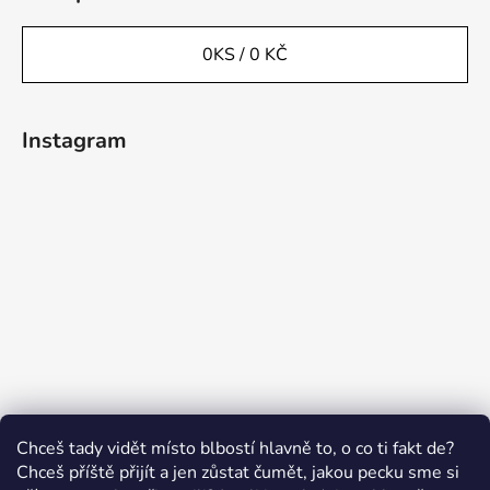
0
KS /
0 KČ
Instagram
Sledovat na Instagramu
Chceš tady vidět místo blbostí hlavně to, o co ti fakt de?
Chceš příště přijít a jen zůstat čumět, jakou pecku sme si