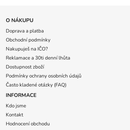
Z
á
O NÁKUPU
p
a
Doprava a platba
t
Obchodní podmínky
í
Nakupuješ na IČO?
Reklamace a 30ti denní lhůta
Dostupnost zboží
Podmínky ochrany osobních údajů
Často kladené otázky (FAQ)
INFORMACE
Kdo jsme
Kontakt
Hodnocení obchodu