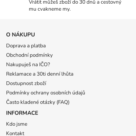
Vrátit můžeš zboží do 30 dnů a cestovný
mu cvakneme my.
Z
á
O NÁKUPU
p
a
Doprava a platba
t
Obchodní podmínky
í
Nakupuješ na IČO?
Reklamace a 30ti denní lhůta
Dostupnost zboží
Podmínky ochrany osobních údajů
Často kladené otázky (FAQ)
INFORMACE
Kdo jsme
Kontakt