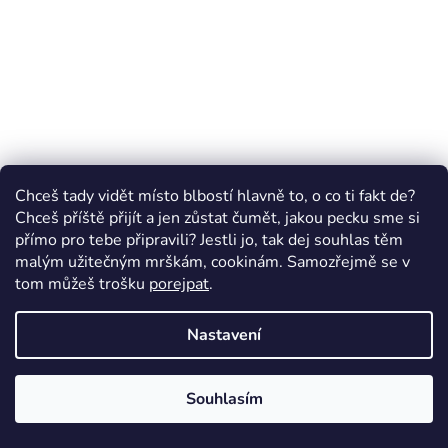
Chceš tady vidět místo blbostí hlavně to, o co ti fakt de?
Chceš příště přijít a jen zůstat čumět, jakou pecku sme si
přímo pro tebe připravili? Jestli jo, tak dej souhlas těm
malým užitečným mrškám, cookinám. Samozřejmě se v
tom můžeš trošku
porejpat
.
Nastavení
Souhlasím