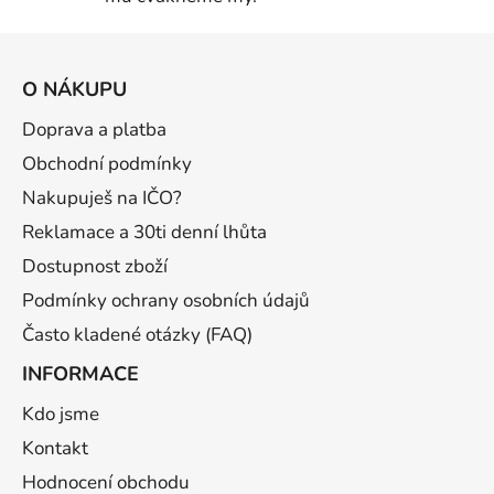
Z
á
O NÁKUPU
p
a
Doprava a platba
t
Obchodní podmínky
í
Nakupuješ na IČO?
Reklamace a 30ti denní lhůta
Dostupnost zboží
Podmínky ochrany osobních údajů
Často kladené otázky (FAQ)
INFORMACE
Kdo jsme
Kontakt
Hodnocení obchodu