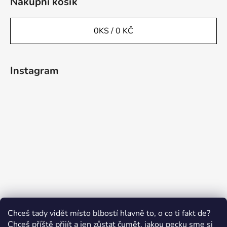
Nákupní košík
0
KS /
0 KČ
Instagram
Sledovat na Instagramu
Chceš tady vidět místo blbostí hlavně to, o co ti fakt de?
Chceš příště přijít a jen zůstat čumět, jakou pecku sme si