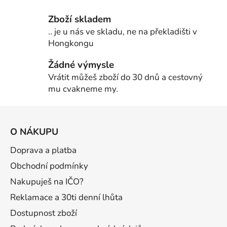
Zboží skladem
.. je u nás ve skladu, ne na překladišti v
Hongkongu
Žádné výmysle
Vrátit můžeš zboží do 30 dnů a cestovný
mu cvakneme my.
Z
á
O NÁKUPU
p
a
Doprava a platba
t
Obchodní podmínky
í
Nakupuješ na IČO?
Reklamace a 30ti denní lhůta
Dostupnost zboží