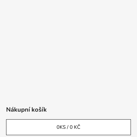
Nákupní košík
0
KS /
0 KČ