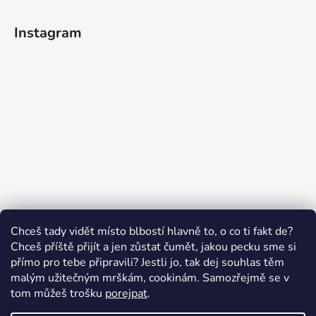
Instagram
Sledovat na Instagramu
Chceš tady vidět místo blbostí hlavně to, o co ti fakt de?
Chceš příště přijít a jen zůstat čumět, jakou pecku sme si
přímo pro tebe připravili? Jestli jo, tak dej souhlas těm
malým užitečným mrškám, cookinám. Samozřejmě se v
Swissten.eu
Česnekový ráj
Humitics
tom můžeš trošku
porejpat
.