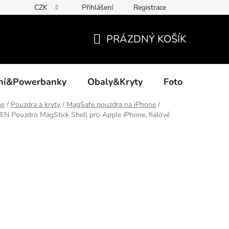
CZK
Přihlášení
Registrace
PRÁZDNÝ KOŠÍK
NÁKUPNÍ
KOŠÍK
ení&Powerbanky
Obaly&Kryty
Foto
Akce
ne
/
Pouzdra a kryty
/
MagSafe pouzdra na iPhone
/
N Pouzdro MagStick Shell pro Apple iPhone, fialové