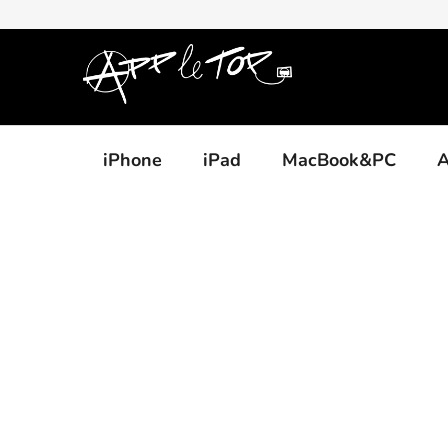
Přejít
na
obsah
iPhone
iPad
MacBook&PC
A