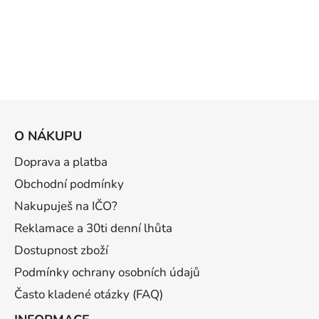
Z
á
O NÁKUPU
p
a
Doprava a platba
t
Obchodní podmínky
í
Nakupuješ na IČO?
Reklamace a 30ti denní lhůta
Dostupnost zboží
Podmínky ochrany osobních údajů
Často kladené otázky (FAQ)