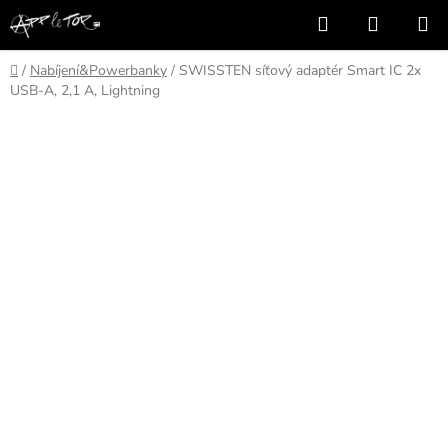
Přejít
Hledat
NÁKUP
na
KOŠÍK
obsah
Domů
/
Nabíjení&Powerbanky
/
SWISSTEN síťový adaptér Smart IC 2x
USB-A, 2,1 A, Lightning