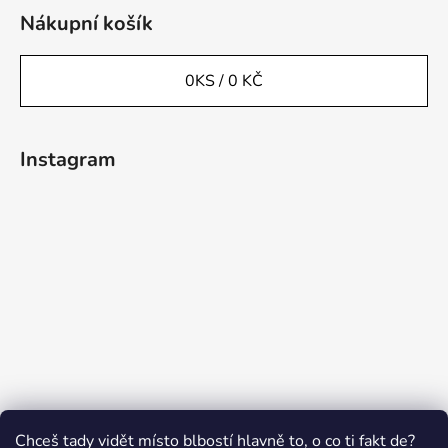
Nákupní košík
0
KS /
0 KČ
Instagram
Sledovat na Instagramu
Chceš tady vidět místo blbostí hlavně to, o co ti fakt de?