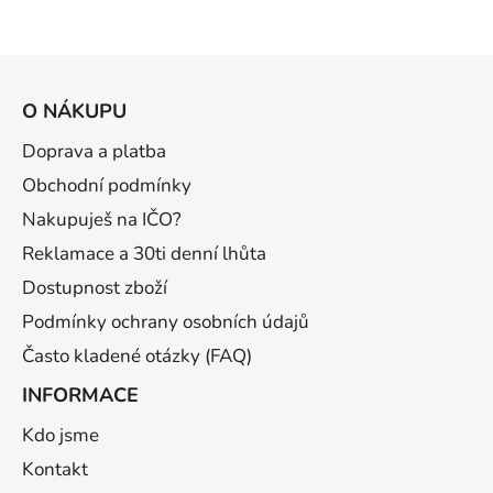
Z
á
O NÁKUPU
p
a
Doprava a platba
t
Obchodní podmínky
í
Nakupuješ na IČO?
Reklamace a 30ti denní lhůta
Dostupnost zboží
Podmínky ochrany osobních údajů
Často kladené otázky (FAQ)
INFORMACE
Kdo jsme
Kontakt