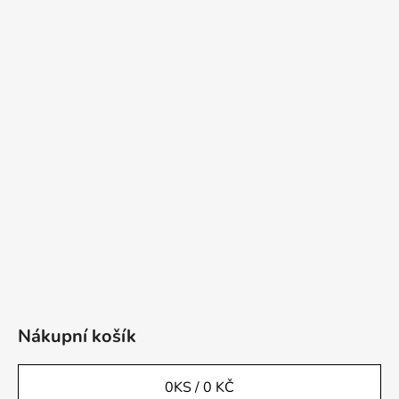
Nákupní košík
0
KS /
0 KČ