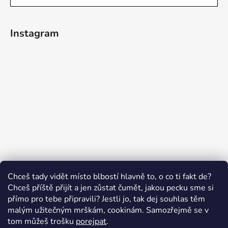
Instagram
Sledovat na Instagramu
Chceš tady vidět místo blbostí hlavně to, o co ti fakt de?
Chceš příště přijít a jen zůstat čumět, jakou pecku sme si
přímo pro tebe připravili? Jestli jo, tak dej souhlas těm
malým užitečným mrškám, cookinám. Samozřejmě se v
Swissten.eu
Česnekový ráj
Humitics
tom můžeš trošku
porejpat
.