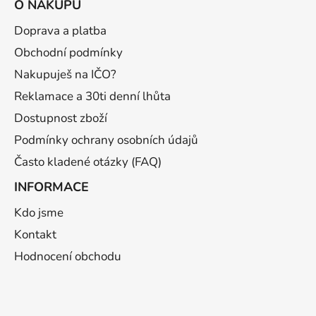
O NÁKUPU
p
a
Doprava a platba
t
Obchodní podmínky
í
Nakupuješ na IČO?
Reklamace a 30ti denní lhůta
Dostupnost zboží
Podmínky ochrany osobních údajů
Často kladené otázky (FAQ)
INFORMACE
Kdo jsme
Kontakt
Hodnocení obchodu