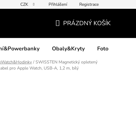
CZK
Přihlášení
Registrace
PRÁZDNÝ KOŠÍK
NÁKUPNÍ
KOŠÍK
ení&Powerbanky
Obaly&Kryty
Foto
Akce
eWatch&Hodinky
/
SWISSTEN Magnetický opletený
abel pro Apple Watch, USB-A, 1,2 m, bílý