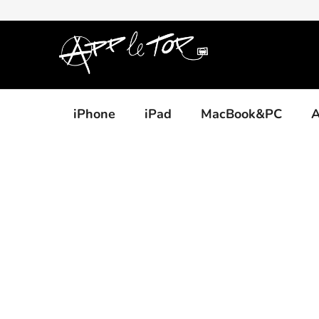
Přejít
na
obsah
iPhone
iPad
MacBook&PC
A