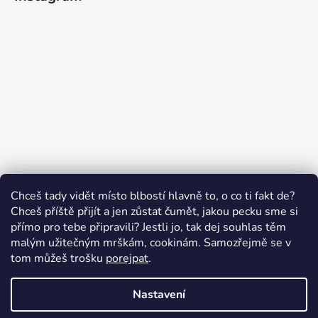
Sledovat na Instagramu
Chceš tady vidět místo blbostí hlavně to, o co ti fakt de?
Chceš příště přijít a jen zůstat čumět, jakou pecku sme si
přímo pro tebe připravili? Jestli jo, tak dej souhlas těm
malým užitečným mrškám, cookinám. Samozřejmě se v
Swissten.eu
Česnekový ráj
Humitics
tom můžeš trošku
porejpat
.
Nastavení
Vytvořil Shoptet