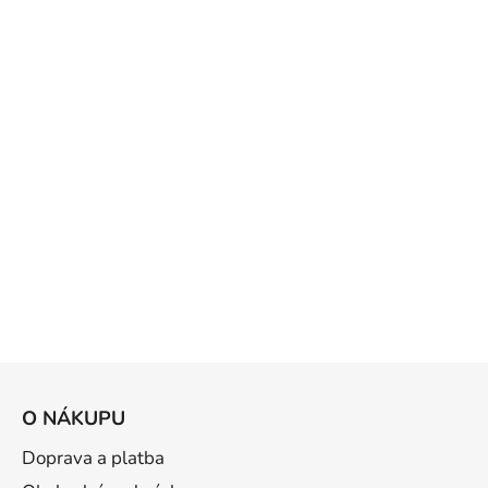
Z
á
O NÁKUPU
p
a
Doprava a platba