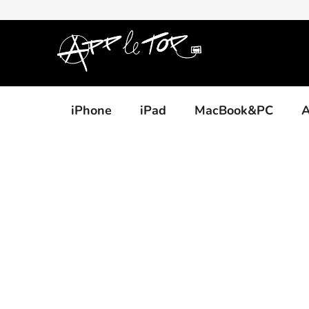
Přejít
na
obsah
iPhone
iPad
MacBook&PC
A