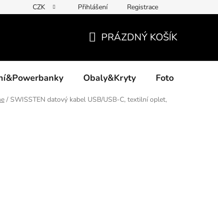
CZK
Přihlášení
Registrace
PRÁZDNÝ KOŠÍK
NÁKUPNÍ
KOŠÍK
ení&Powerbanky
Obaly&Kryty
Foto
Akce
ne
/
SWISSTEN datový kabel USB/USB-C, textilní oplet,