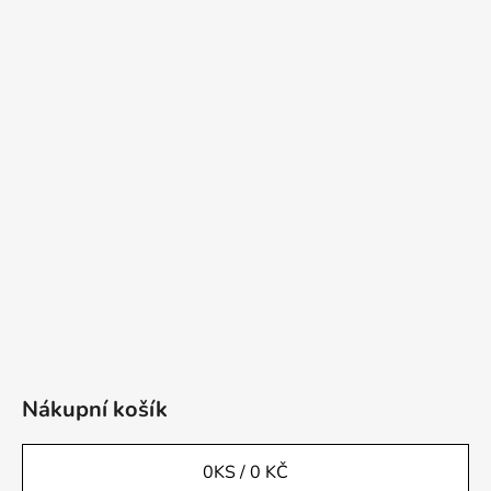
Nákupní košík
0
KS /
0 KČ