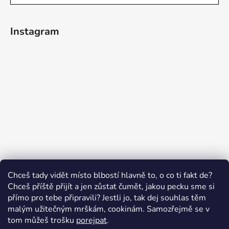
Instagram
Sledovat na Instagramu
Chceš tady vidět místo blbostí hlavně to, o co ti fakt de?
Chceš příště přijít a jen zůstat čumět, jakou pecku sme si
přímo pro tebe připravili? Jestli jo, tak dej souhlas těm
malým užitečným mrškám, cookinám. Samozřejmě se v
Swissten.eu
Česnekový ráj
Humitics
tom můžeš trošku
porejpat
.