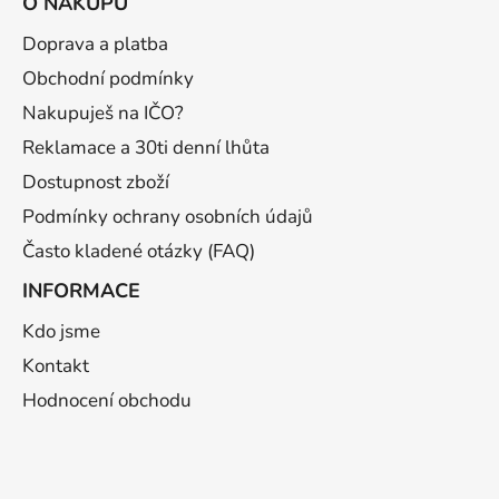
O NÁKUPU
p
a
Doprava a platba
t
Obchodní podmínky
í
Nakupuješ na IČO?
Reklamace a 30ti denní lhůta
Dostupnost zboží
Podmínky ochrany osobních údajů
Často kladené otázky (FAQ)
INFORMACE
Kdo jsme
Kontakt
Hodnocení obchodu