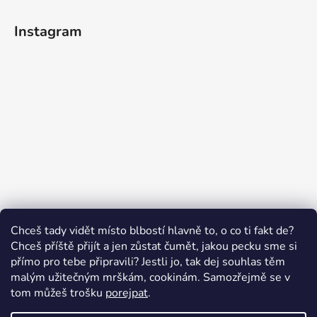
Instagram
Sledovat na Instagramu
Chceš tady vidět místo blbostí hlavně to, o co ti fakt de?
Chceš příště přijít a jen zůstat čumět, jakou pecku sme si
přímo pro tebe připravili? Jestli jo, tak dej souhlas těm
malým užitečným mrškám, cookinám. Samozřejmě se v
Swissten.eu
Česnekový ráj
Humitics
tom můžeš trošku
porejpat
.