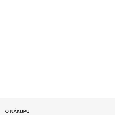
Z
á
O NÁKUPU
p