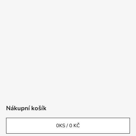
Nákupní košík
0
KS /
0 KČ