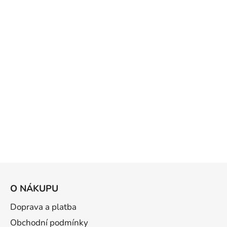
Z
á
O NÁKUPU
p
a
Doprava a platba
t
Obchodní podmínky