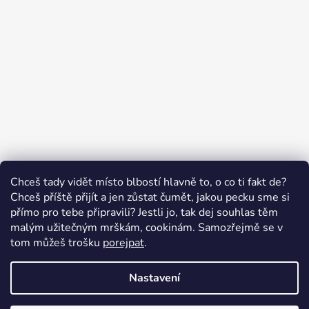
Sledovat na Instagramu
Chceš tady vidět místo blbostí hlavně to, o co ti fakt de?
Chceš příště přijít a jen zůstat čumět, jakou pecku sme si
přímo pro tebe připravili? Jestli jo, tak dej souhlas těm
malým užitečným mrškám, cookinám. Samozřejmě se v
Swissten.eu
Česnekový ráj
Humitics
tom můžeš trošku
porejpat
.
Nastavení
Vytvořil Shoptet
Copyright 2026
Appletop.cz - mobilní příslušenství
.