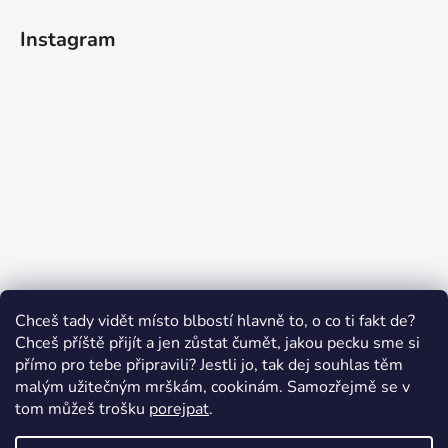
Instagram
Sledovat na Instagramu
Chceš tady vidět místo blbostí hlavně to, o co ti fakt de?
Chceš příště přijít a jen zůstat čumět, jakou pecku sme si
přímo pro tebe připravili? Jestli jo, tak dej souhlas těm
malým užitečným mrškám, cookinám. Samozřejmě se v
Swissten.eu
Česnekový ráj
Humitics
tom můžeš trošku
porejpat
.