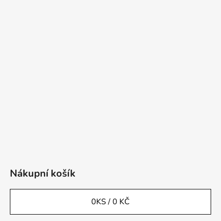
Nákupní košík
0
KS /
0 KČ