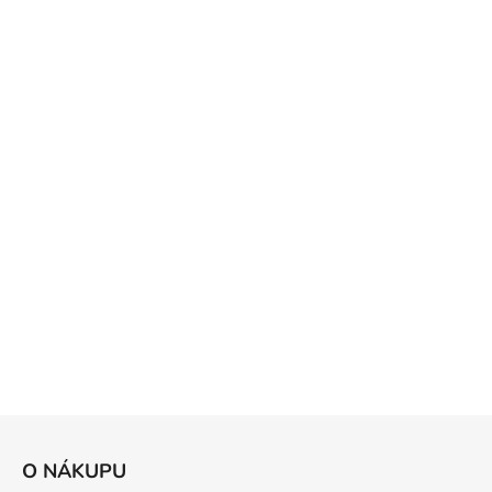
Z
á
O NÁKUPU
p