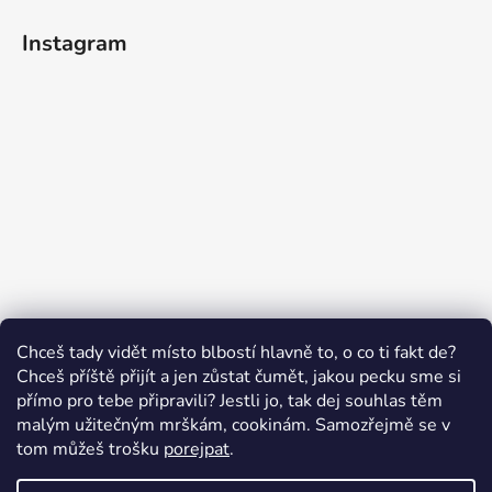
Instagram
Sledovat na Instagramu
Chceš tady vidět místo blbostí hlavně to, o co ti fakt de?
Chceš příště přijít a jen zůstat čumět, jakou pecku sme si
přímo pro tebe připravili? Jestli jo, tak dej souhlas těm
malým užitečným mrškám, cookinám. Samozřejmě se v
Swissten.eu
Česnekový ráj
Humitics
tom můžeš trošku
porejpat
.