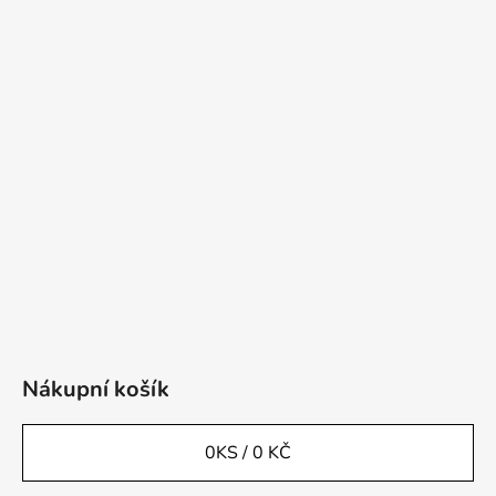
Nákupní košík
0
KS /
0 KČ