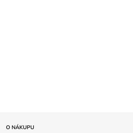
Z
á
O NÁKUPU
p