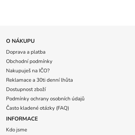
Z
á
O NÁKUPU
p
a
Doprava a platba
t
Obchodní podmínky
í
Nakupuješ na IČO?
Reklamace a 30ti denní lhůta
Dostupnost zboží
Podmínky ochrany osobních údajů
Často kladené otázky (FAQ)
INFORMACE
Kdo jsme