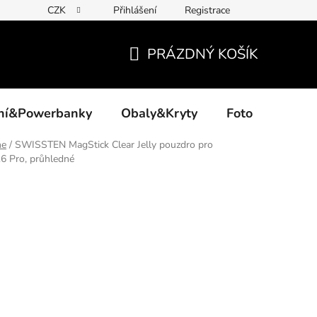
CZK
Přihlášení
Registrace
PRÁZDNÝ KOŠÍK
NÁKUPNÍ
KOŠÍK
ení&Powerbanky
Obaly&Kryty
Foto
Akce
ne
/
SWISSTEN MagStick Clear Jelly pouzdro pro
6 Pro, průhledné