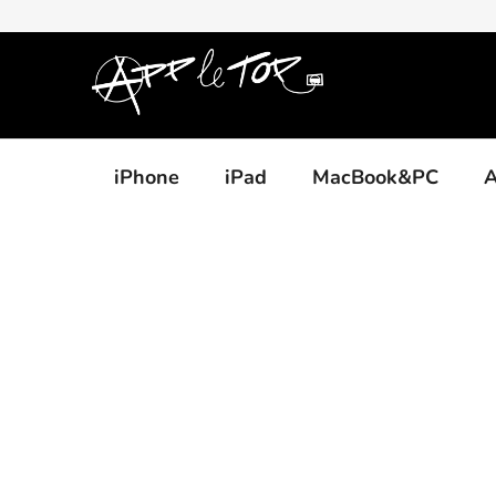
Přejít
na
obsah
iPhone
iPad
MacBook&PC
A