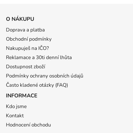
Z
á
O NÁKUPU
p
a
Doprava a platba
t
Obchodní podmínky
í
Nakupuješ na IČO?
Reklamace a 30ti denní lhůta
Dostupnost zboží
Podmínky ochrany osobních údajů
Často kladené otázky (FAQ)
INFORMACE
Kdo jsme
Kontakt
Hodnocení obchodu