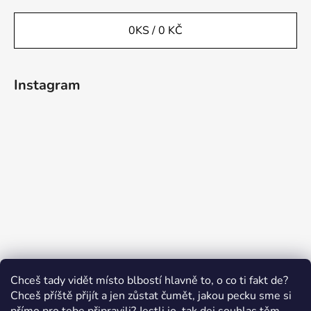
0
KS /
0 KČ
Instagram
Sledovat na Instagramu
Chceš tady vidět místo blbostí hlavně to, o co ti fakt de?
Chceš příště přijít a jen zůstat čumět, jakou pecku sme si