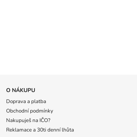
Z
á
O NÁKUPU
p
a
Doprava a platba
t
Obchodní podmínky
í
Nakupuješ na IČO?
Reklamace a 30ti denní lhůta