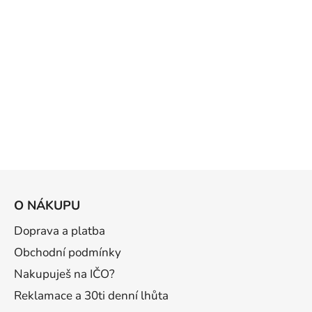
Z
á
O NÁKUPU
p
a
Doprava a platba
t
Obchodní podmínky
í
Nakupuješ na IČO?
Reklamace a 30ti denní lhůta