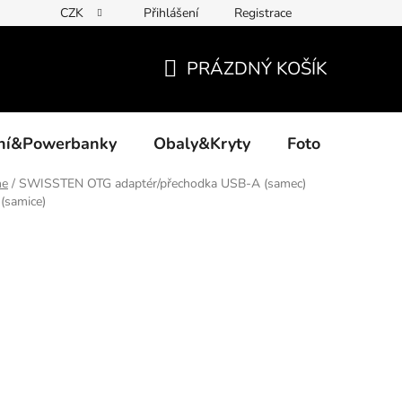
CZK
Přihlášení
Registrace
PRÁZDNÝ KOŠÍK
NÁKUPNÍ
KOŠÍK
ení&Powerbanky
Obaly&Kryty
Foto
Akce
ne
/
SWISSTEN OTG adaptér/přechodka USB-A (samec)
(samice)