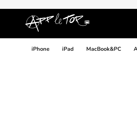
Přejít
na
obsah
iPhone
iPad
MacBook&PC
A