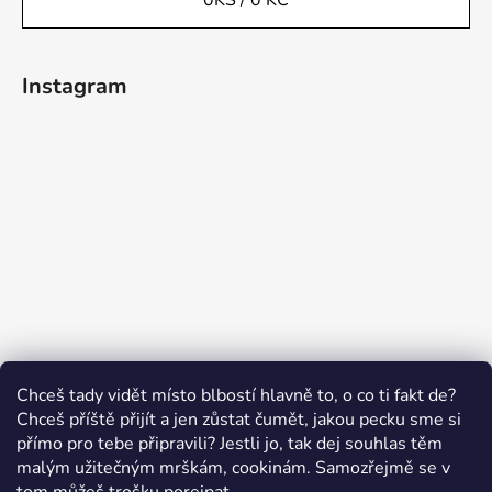
0
KS /
0 KČ
Instagram
Sledovat na Instagramu
Chceš tady vidět místo blbostí hlavně to, o co ti fakt de?
Chceš příště přijít a jen zůstat čumět, jakou pecku sme si
přímo pro tebe připravili? Jestli jo, tak dej souhlas těm
malým užitečným mrškám, cookinám. Samozřejmě se v
Swissten.eu
Česnekový ráj
Humitics