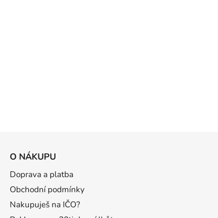
Z
á
O NÁKUPU
p
a
Doprava a platba
t
Obchodní podmínky
í
Nakupuješ na IČO?