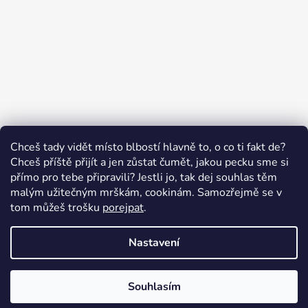
Sledovat na Instagramu
Chceš tady vidět místo blbostí hlavně to, o co ti fakt de?
Chceš příště přijít a jen zůstat čumět, jakou pecku sme si
přímo pro tebe připravili? Jestli jo, tak dej souhlas těm
malým užitečným mrškám, cookinám. Samozřejmě se v
Swissten.eu
Česnekový ráj
Humitics
tom můžeš trošku
porejpat
.
Nastavení
Vytvořil Shoptet
Copyright 2026
Appletop.cz - mobilní příslušenství
.
Souhlasím
Všechna práva vyhrazena.