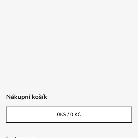
Nákupní košík
0
KS /
0 KČ