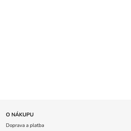
Z
á
O NÁKUPU
p
a
Doprava a platba