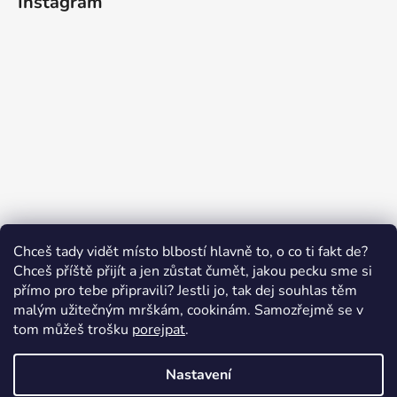
Instagram
Sledovat na Instagramu
Chceš tady vidět místo blbostí hlavně to, o co ti fakt de?
Chceš příště přijít a jen zůstat čumět, jakou pecku sme si
přímo pro tebe připravili? Jestli jo, tak dej souhlas těm
malým užitečným mrškám, cookinám. Samozřejmě se v
Swissten.eu
Česnekový ráj
Humitics
tom můžeš trošku
porejpat
.
Nastavení
Vytvořil Shoptet