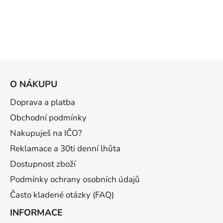
Z
á
O NÁKUPU
p
a
Doprava a platba
t
Obchodní podmínky
í
Nakupuješ na IČO?
Reklamace a 30ti denní lhůta
Dostupnost zboží
Podmínky ochrany osobních údajů
Často kladené otázky (FAQ)
INFORMACE