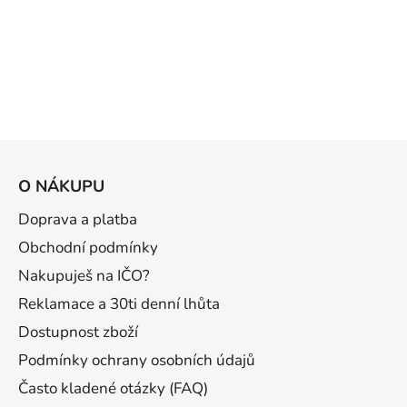
Z
á
O NÁKUPU
p
a
Doprava a platba
t
Obchodní podmínky
í
Nakupuješ na IČO?
Reklamace a 30ti denní lhůta
Dostupnost zboží
Podmínky ochrany osobních údajů
Často kladené otázky (FAQ)