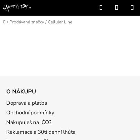
Přejít
Hledat
NÁKUP
na
KOŠÍK
obsah
Domů
/
Prodávané značky
/
Cellular Line
Z
á
O NÁKUPU
p
a
Doprava a platba
t
Obchodní podmínky
í
Nakupuješ na IČO?
Reklamace a 30ti denní lhůta