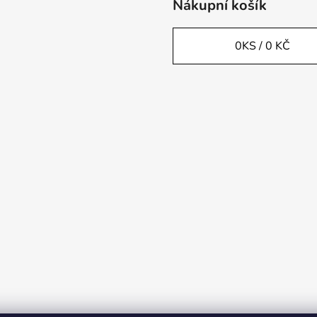
Nákupní košík
0
KS /
0 KČ