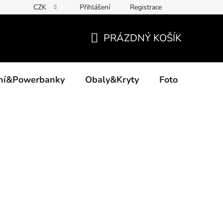
CZK
Přihlášení
Registrace
PRÁZDNÝ KOŠÍK
NÁKUPNÍ
KOŠÍK
ení&Powerbanky
Obaly&Kryty
Foto
Akce