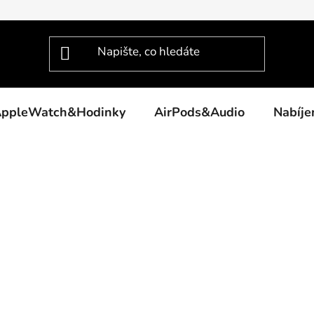
ppleWatch&Hodinky
AirPods&Audio
Nabíj