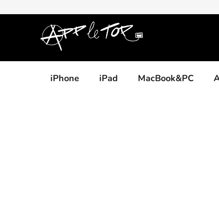
Přejít
na
obsah
iPhone
iPad
MacBook&PC
A