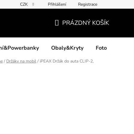
CZK
Přihlášení
Registrace
PRÁZDNÝ KOŠÍK
NÁKUPNÍ
KOŠÍK
ení&Powerbanky
Obaly&Kryty
Foto
Akce
ne
/
Držáky na mobil
/
iPEAX Držák do auta CLIP-2,