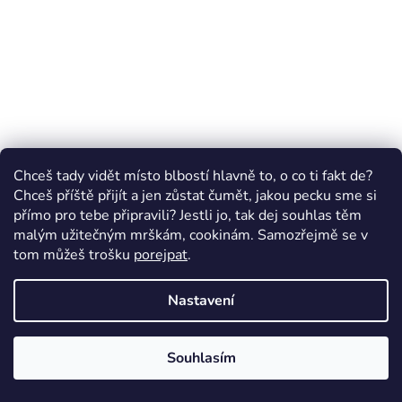
Chceš tady vidět místo blbostí hlavně to, o co ti fakt de?
Chceš příště přijít a jen zůstat čumět, jakou pecku sme si
přímo pro tebe připravili? Jestli jo, tak dej souhlas těm
malým užitečným mrškám, cookinám. Samozřejmě se v
tom můžeš trošku
porejpat
.
Nastavení
Souhlasím