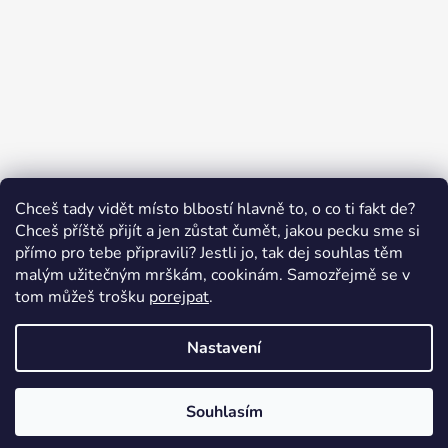
Sledovat na Instagramu
Chceš tady vidět místo blbostí hlavně to, o co ti fakt de?
Chceš příště přijít a jen zůstat čumět, jakou pecku sme si
přímo pro tebe připravili? Jestli jo, tak dej souhlas těm
malým užitečným mrškám, cookinám. Samozřejmě se v
Swissten.eu
Česnekový ráj
Humitics
tom můžeš trošku
porejpat
.
Nastavení
Vytvořil Shoptet
Copyright 2026
Appletop.cz - mobilní příslušenství
.
Souhlasím
Všechna práva vyhrazena.