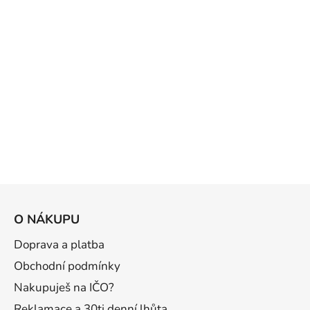
Z
á
O NÁKUPU
p
a
Doprava a platba
t
Obchodní podmínky
í
Nakupuješ na IČO?
Reklamace a 30ti denní lhůta